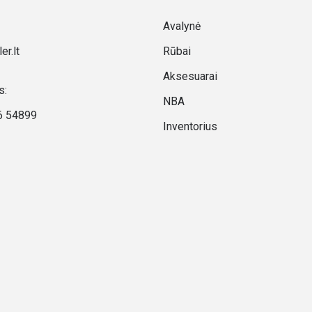
Avalynė
er.lt
Rūbai
Aksesuarai
s:
NBA
6 54899
Inventorius