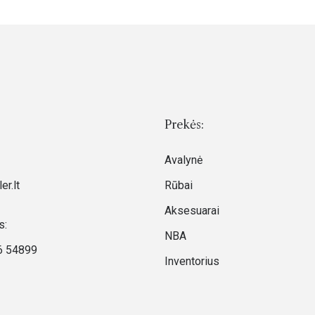
Prekės:
Avalynė
er.lt
Rūbai
Aksesuarai
s:
NBA
6 54899
Inventorius