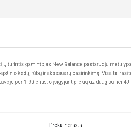
icijų turintis gamintojas New Balance pastaruoju metu ypač
epšinio kedų, rūbų ir aksesuarų pasirinkimą. Visa tai rasi
tuvoje per 1-3dienas, o įsigyjant prekių už daugiau nei 4
Prekių nerasta