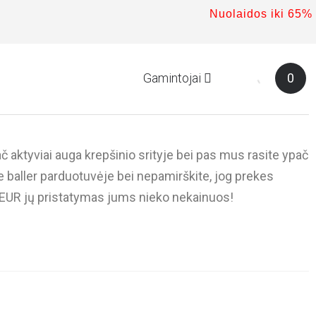
Nuolaidos iki 65%
Gamintojai
0
 aktyviai auga krepšinio srityje bei pas mus rasite ypač
te baller parduotuvėje bei nepamirškite, jog prekes
9 EUR jų pristatymas jums nieko nekainuos!