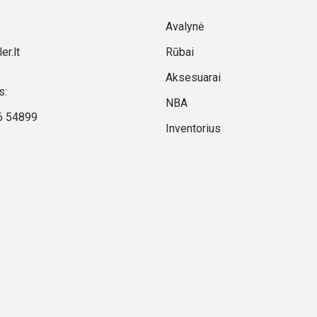
Avalynė
er.lt
Rūbai
Aksesuarai
s:
NBA
6 54899
Inventorius