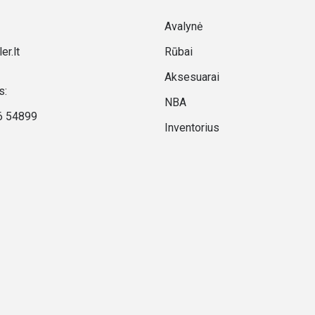
Avalynė
er.lt
Rūbai
Aksesuarai
s:
NBA
6 54899
Inventorius