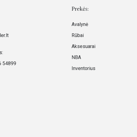
Prekės:
Avalynė
er.lt
Rūbai
Aksesuarai
s:
NBA
6 54899
Inventorius