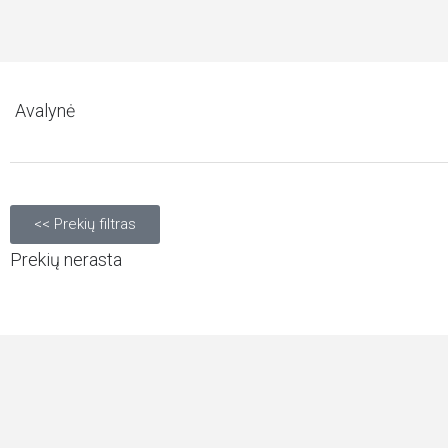
Avalynė
<< Prekių filtras
Prekių nerasta