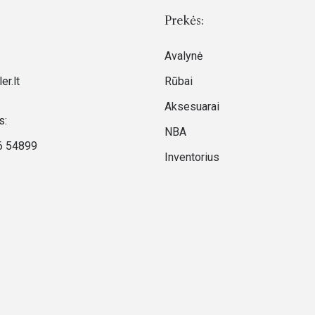
Prekės:
Avalynė
er.lt
Rūbai
Aksesuarai
s:
NBA
6 54899
Inventorius