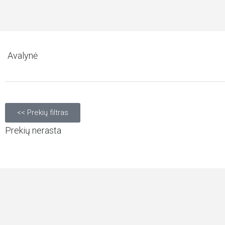
Avalynė
<< Prekių filtras
Prekių nerasta