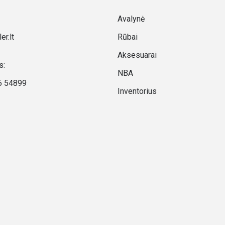
Avalynė
er.lt
Rūbai
Aksesuarai
s:
NBA
6 54899
Inventorius