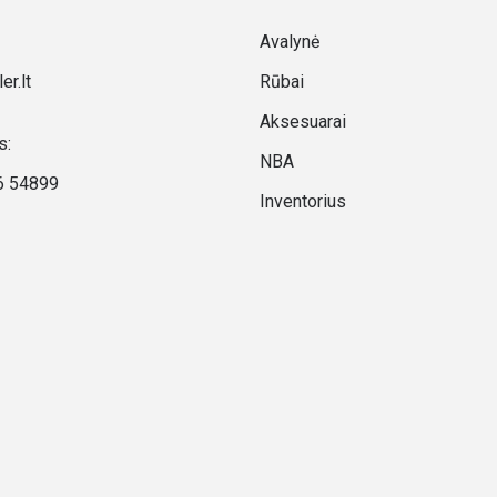
Avalynė
er.lt
Rūbai
Aksesuarai
s:
NBA
6 54899
Inventorius