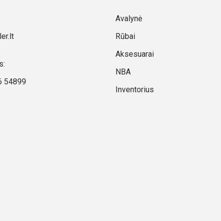
Avalynė
er.lt
Rūbai
Aksesuarai
s:
NBA
6 54899
Inventorius