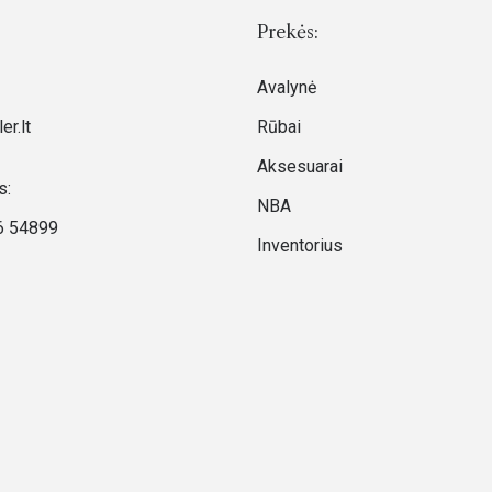
Prekės:
Avalynė
er.lt
Rūbai
Aksesuarai
s:
NBA
6 54899
Inventorius