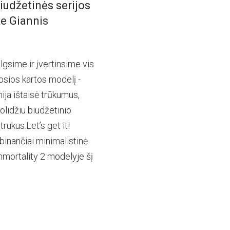
udžetinės serijos
ke Giannis
lgsime ir įvertinsime vis
rosios kartos modelį -
ija ištaisė trūkumus,
solidžiu biudžetinio
ukus.Let’s get it!
nančiai minimalistinė
mmortality 2 modelyje šį