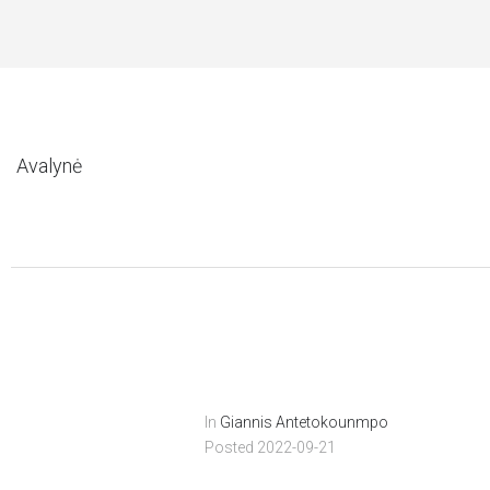
YMAS NUO 49 EUR
Avalynė
In
Giannis Antetokounmpo
Posted
2022-09-21