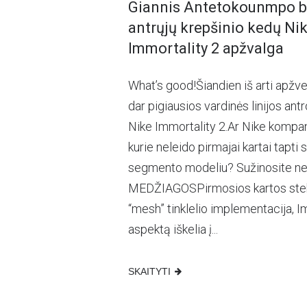
Giannis Antetokounmpo bi
antrųjų krepšinio kedų Ni
Immortality 2 apžvalga
What’s good!Šiandien iš arti apžve
dar pigiausios vardinės linijos ant
Nike Immortality 2.Ar Nike kompan
kurie neleido pirmajai kartai tapti 
segmento modeliu? Sužinosite netr
MEDŽIAGOSPirmosios kartos stebi
“mesh” tinklelio implementacija, I
aspektą iškelia į...
SKAITYTI