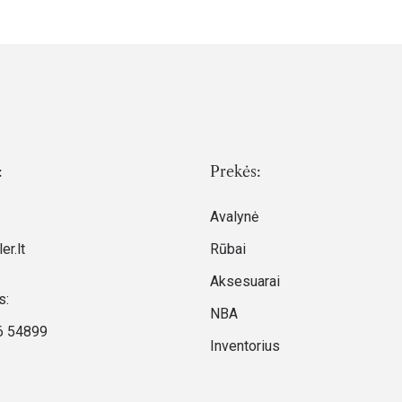
:
Prekės:
Avalynė
er.lt
Rūbai
Aksesuarai
s:
NBA
6 54899
Inventorius