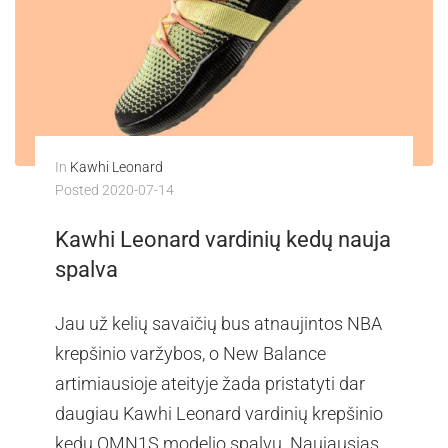
In
Kawhi Leonard
Posted
2020-07-14
Kawhi Leonard vardinių kedų nauja
spalva
Jau už kelių savaičių bus atnaujintos NBA
krepšinio varžybos, o New Balance
artimiausioje ateityje žada pristatyti dar
daugiau Kawhi Leonard vardinių krepšinio
kedų OMN1S modelio spalvų. Naujausias