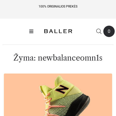
100% ORIGINALIOS PREKĖS
0
Žyma:
newbalanceomn1s