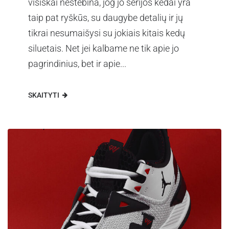
visiškai nestebina, jog jo serijos kedai yra
taip pat ryškūs, su daugybe detalių ir jų
tikrai nesumaišysi su jokiais kitais kedų
siluetais. Net jei kalbame ne tik apie jo
pagrindinius, bet ir apie...
SKAITYTI