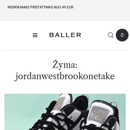
100% ORIGINALIOS PREKĖS
0
Žyma:
jordanwestbrookonetake