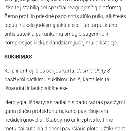
iškeitė į stabilią bei sparčiai reaguojančią platformą.
Žemo profilio priekinė pado sritis siūlo puikų aikštelės
pojūtį ir tikslų judėjimą aikštelėje. Tuo tarpu, kulno
sritis suteikia pakankamą smūgio sugėrimo ir
kompresijos kiekį, sklandžiam judėjimui aikštelėje.
SUKIBIMAS
Kaip ir antroji šios serijos karta,
Cosmic Unity 3
pasižymi patikimu sukibimu bei šį kartą leis tai
išnaudoti ir lauko aikštelėse.
Netolygiai išdėstytas radialinis pado raštas pasižymi
gana plačiu protektoriumi, kurio paviršiuje yra
nedideli grioveliai. Stabdymo ar krypties keitimo
metu, tai suteikia didesnį paviršiaus plotą, užtikrinant