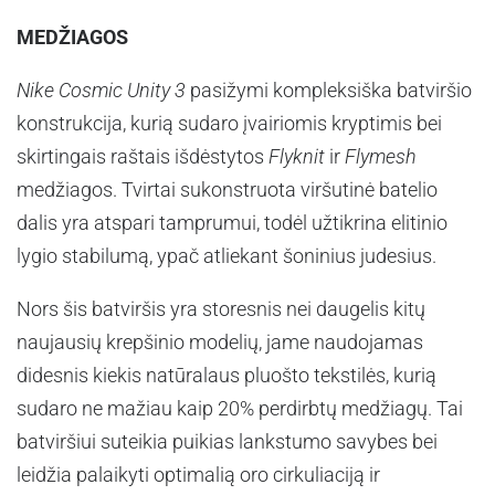
MEDŽIAGOS
Nike Cosmic Unity 3
pasižymi kompleksiška batviršio
konstrukcija, kurią sudaro įvairiomis kryptimis bei
skirtingais raštais išdėstytos
Flyknit
ir
Flymesh
medžiagos. Tvirtai sukonstruota viršutinė batelio
dalis yra atspari tamprumui, todėl užtikrina elitinio
lygio stabilumą, ypač atliekant šoninius judesius.
Nors šis batviršis yra storesnis nei daugelis kitų
naujausių krepšinio modelių, jame naudojamas
didesnis kiekis natūralaus pluošto tekstilės, kurią
sudaro ne mažiau kaip 20% perdirbtų medžiagų. Tai
batviršiui suteikia puikias lankstumo savybes bei
leidžia palaikyti optimalią oro cirkuliaciją ir