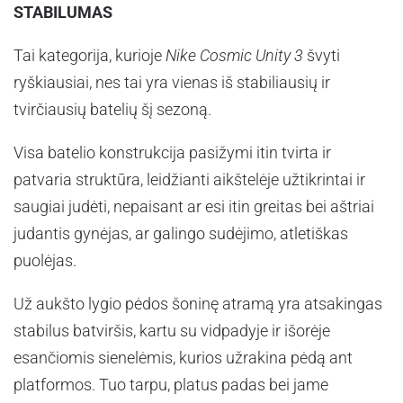
STABILUMAS
Tai kategorija, kurioje
Nike Cosmic Unity 3
švyti
ryškiausiai, nes tai yra vienas iš stabiliausių ir
tvirčiausių batelių šį sezoną.
Visa batelio konstrukcija pasižymi itin tvirta ir
patvaria struktūra, leidžianti aikštelėje užtikrintai ir
saugiai judėti, nepaisant ar esi itin greitas bei aštriai
judantis gynėjas, ar galingo sudėjimo, atletiškas
puolėjas.
Už aukšto lygio pėdos šoninę atramą yra atsakingas
stabilus batviršis, kartu su vidpadyje ir išorėje
esančiomis sienelėmis, kurios užrakina pėdą ant
platformos. Tuo tarpu, platus padas bei jame