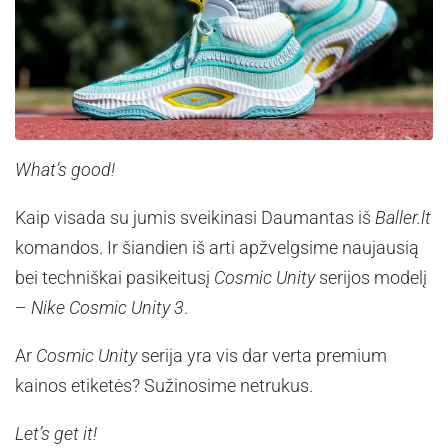
What’s good!
Kaip visada su jumis sveikinasi Daumantas iš
Baller.lt
komandos. Ir šiandien iš arti apžvelgsime naujausią
bei techniškai pasikeitusį
Cosmic Unity
serijos modelį
–
Nike Cosmic Unity 3
.
Ar
Cosmic Unity
serija yra vis dar verta premium
kainos etiketės? Sužinosime netrukus.
Let’s get it!