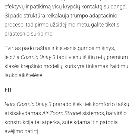
efektyvų ir patikimą visų krypčių kontaktą su danga.
Ši pado struktūra reikalauja trumpo adaptacinio
proceso, tad pirmo užsidėjimo metu, galite tikėtis
prastesnio sukibimo.
Tvirtas pado raštas ir kietesnis gumos mišinys,
leidžia
Cosmic Unity 3
tapti vienu iš itin retų premium
klasės krepšinio modelių, kuris yra tinkamas žaidimui
lauko aikštelėse.
FIT
Nors Cosmic Unity 3
prarado šiek tiek komforto taškų
atsisakydamas
Air Zoom Strobel
sistemos, batviršio
konstrukcija tai atperka, suteikdama itin patogią
avėjimo patirtį.