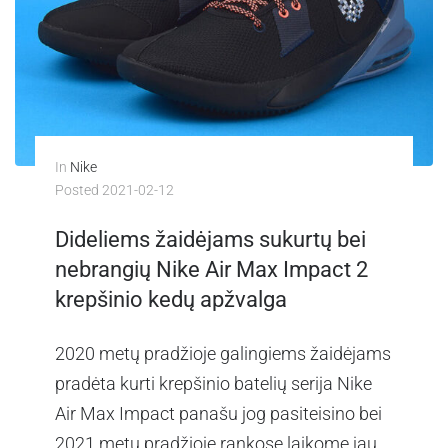
In
Nike
Posted
2021-02-12
Dideliems žaidėjams sukurtų bei
nebrangių Nike Air Max Impact 2
krepšinio kedų apžvalga
2020 metų pradžioje galingiems žaidėjams
pradėta kurti krepšinio batelių serija Nike
Air Max Impact panašu jog pasiteisino bei
2021 metų pradžioje rankose laikome jau