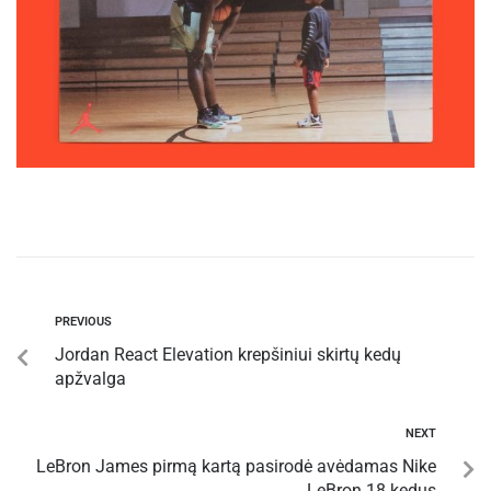
PREVIOUS
Jordan React Elevation krepšiniui skirtų kedų
apžvalga
NEXT
LeBron James pirmą kartą pasirodė avėdamas Nike
LeBron 18 kedus