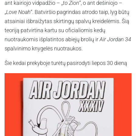
ant kairiojo vidpadžio – „
to Zion
“, o ant dešiniojo –
„
Love Noah
“. Batviršio pagrindas atrodo taip, lyg būtų
atsainiai išbraižytas skirtingų spalvų kreidelėmis. Šią
teoriją patvirtina kartu su oficialiomis kedų
nuotraukomis išplatintos abiejų brolių ir
Air Jordan 34
spalvinimo knygelės nuotraukos.
Šie kedai prekyboje turėtų pasirodyti liepos 30 dieną