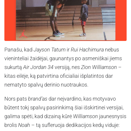
Panašu, kad
Jayson Tatum
ir
Rui Hachimura
nebus
vieninteliai žaidėjai, gaunantys po asmeniškai jiems
sukurtą
Air Jordan 34
versiją, nes
Zion Williamson
–
kitas eilėje, ką patvirtina oficialiai išplatintos dar
nematyto spalvų derinio nuotraukos.
Nors pats
brand’as
dar neįvardino, kas motyvavo
būtent tokį spalvų pasirinkimą šiai išskirtinei versijai,
galima spėti, kad dizainą kūrė
Williamson
jaunesnysis
brolis
Noah
– tą sufleruoja dedikacijos kedų viduje: