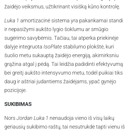
žaidėjo veiksmus, užtikrinant visišką kūno kontrolę.
Luka 1
amortizacinė sistema yra pakankamai standi
ir nepasižymi aukšto lygio šoklumu ar smūgio
sugėrimo savybėmis. Tačiau, tai atperka priekinėje
dalyje integruota
IsoPlate
stabilumo plokštė, kuri
šuolio metu sukauptą žaidėjo energiją, akimirksniu
grąžina atgal į pėdą. Tai leidžia padidinti efektyvumą
bei greitį aukšto intensyvumo metu, todėl puikiai tiks
daug ir aštriai judantiems žaidėjams, ypač gynėjo
pozicijoje.
SUKIBIMAS
Nors
Jordan Luka 1
nenaudoja vieno iš visų laikų
geriausių sukibimo raštų, tai nesutrukdė tapti vienu iš