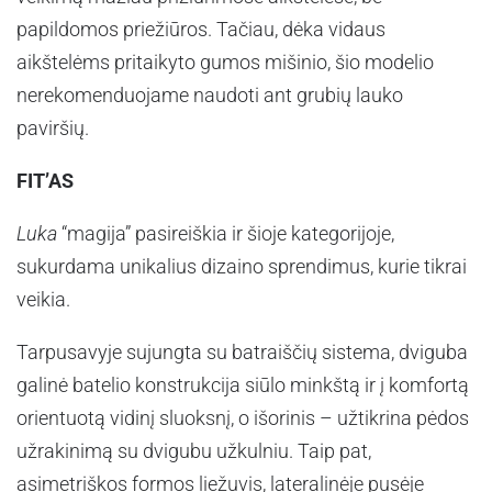
papildomos priežiūros. Tačiau, dėka vidaus
aikštelėms pritaikyto gumos mišinio, šio modelio
nerekomenduojame naudoti ant grubių lauko
paviršių.
FIT’AS
Luka
“magija” pasireiškia ir šioje kategorijoje,
sukurdama unikalius dizaino sprendimus, kurie tikrai
veikia.
Tarpusavyje sujungta su batraiščių sistema, dviguba
galinė batelio konstrukcija siūlo minkštą ir į komfortą
orientuotą vidinį sluoksnį, o išorinis – užtikrina pėdos
užrakinimą su dvigubu užkulniu. Taip pat,
asimetriškos formos liežuvis, lateralinėje pusėje