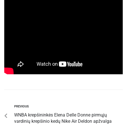
PREVIOUS
WNBA krepšininkės Elena Delle Donne pirmųjų
vardinių krepšinio kedų Nike Air Deldon apžvalga