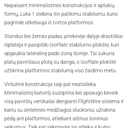
Nepaisant minimalistinės konstrukcijos ir aptakių
formų,
Luka 1
stebina itin patikimu stabilumu, kuris
pagrinde atkeliauja iš tvirtos platformos.
Standus bei žemas padas, priekinėje dalyje drastiškai
išplatėja ir pasipildo
IsoPlate
stabilumo plokšte, kuri
apgaubia lateralinę pado zoną išorėje. Tai sukuria
platų paviršiaus plotą su danga, o
IsoPlate
plokštė
užtikrina platformos stabilumą viso žaidimo metu.
Viršutinė konstrukcija taip pat neatsilieka.
Minimalistinį batviršį sustiprina bei apsaugo beveik
visą paviršių vertikaliai dengianti
FlightWire
sistema ir
kartu su sintetinės medžiagos sluoksniu, užrakina
pėdą ant platformos, atliekant aštrius šoninius
veiksmus. Tiek pat sėkmingai tai atlieka ir kulno