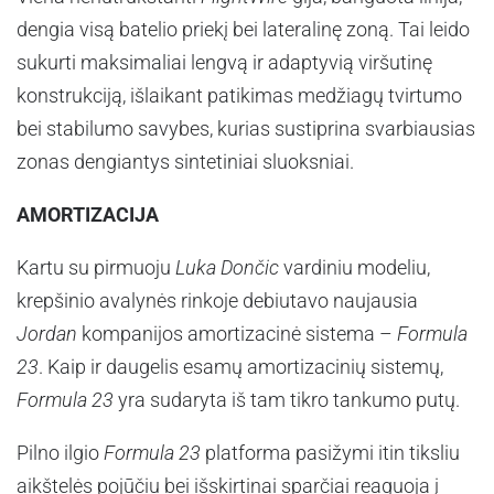
dengia visą batelio priekį bei lateralinę zoną. Tai leido
sukurti maksimaliai lengvą ir adaptyvią viršutinę
konstrukciją, išlaikant patikimas medžiagų tvirtumo
bei stabilumo savybes, kurias sustiprina svarbiausias
zonas dengiantys sintetiniai sluoksniai.
AMORTIZACIJA
Kartu su pirmuoju
Luka Dončic
vardiniu modeliu,
krepšinio avalynės rinkoje debiutavo naujausia
Jordan
kompanijos amortizacinė sistema –
Formula
23
. Kaip ir daugelis esamų amortizacinių sistemų,
Formula 23
yra sudaryta iš tam tikro tankumo putų.
Pilno ilgio
Formula 23
platforma pasižymi itin tiksliu
aikštelės pojūčiu bei išskirtinai sparčiai reaguoja į