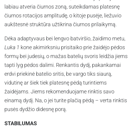
labiau atveria čiurnos zoną, suteikdamas platesnę
čiurnos rotacijos amplitudę, o kitoje pusėje, liežuvio
aukštesnė struktūra užtikrina čiurnos prilaikymą.
Dėka adaptyvaus bei lengvo batviršio, žaidimo metu,
Luka 1
kone akimirksniu prisitaiko prie žaidėjo pėdos
formų bei judesių, o mažas batelių svoris leidžia jiems
tapti lyg pėdos dalimi. Renkantis dydį, pakankamai
erdvi priekinė batelio sritis, be vargo tiks siaurą,
vidutinę ar šiek tiek platesnę pėdą turintiems
žaidėjams. Jiems rekomenduojame rinktis savo
einamą dydį. Na, o jei turite plačią pėdą – verta rinktis
pusės dydžio didesnę porą.
STABILUMAS