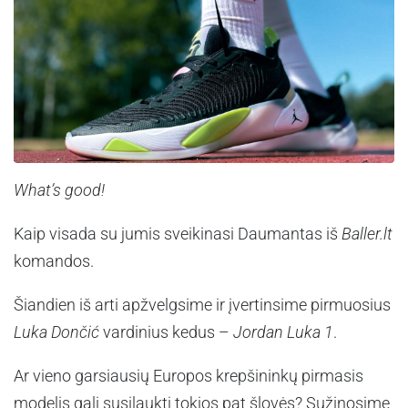
What’s good!
Kaip visada su jumis sveikinasi Daumantas iš
Baller.lt
komandos.
Šiandien iš arti apžvelgsime ir įvertinsime pirmuosius
Luka Dončić
vardinius kedus –
Jordan Luka 1
.
Ar vieno garsiausių Europos krepšininkų pirmasis
modelis gali susilaukti tokios pat šlovės? Sužinosime