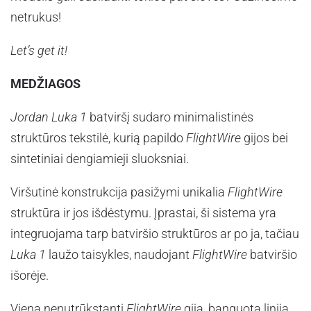
netrukus!
Let’s get it!
MEDŽIAGOS
Jordan Luka 1
batviršį sudaro minimalistinės
struktūros tekstilė, kurią papildo
FlightWire
gijos bei
sintetiniai dengiamieji sluoksniai.
Viršutinė konstrukcija pasižymi unikalia
FlightWire
struktūra ir jos išdėstymu. Įprastai, ši sistema yra
integruojama tarp batviršio struktūros ar po ja, tačiau
Luka 1
laužo taisykles, naudojant
FlightWire
batviršio
išorėje.
Viena nenutrūkstanti
FlightWire
gija, banguota linija,