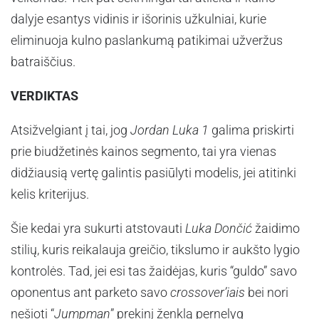
dalyje esantys vidinis ir išorinis užkulniai, kurie
eliminuoja kulno paslankumą patikimai užveržus
batraiščius.
VERDIKTAS
Atsižvelgiant į tai, jog
Jordan Luka 1
galima priskirti
prie biudžetinės kainos segmento, tai yra vienas
didžiausią vertę galintis pasiūlyti modelis, jei atitinki
kelis kriterijus.
Šie kedai yra sukurti atstovauti
Luka Dončić
žaidimo
stilių, kuris reikalauja greičio, tikslumo ir aukšto lygio
kontrolės. Tad, jei esi tas žaidėjas, kuris “guldo” savo
oponentus ant parketo savo
crossover’iais
bei nori
nešioti “
Jumpman
” prekinį ženklą pernelyg