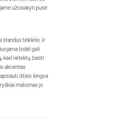
jame užsisakyti puse
 standus tinklelis. Ir
iuojama todėl gali
, kad netektų žaisti
s akcentas
apsiauti išties lengva
o ryškiai matomas jo