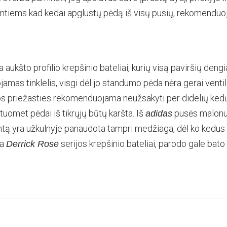
ntiems kad kedai apglustų pėdą iš visų pusių, rekomenduo
a aukšto profilio krepšinio bateliai, kurių visą paviršių dengia
jamas tinklelis, visgi dėl jo standumo pėda nėra gerai ventil
šios priežasties rekomenduojama neužsakyti per didelių kedų
tuomet pėdai iš tikrųjų būtų karšta. Iš
pusės malonu
adidas
ntą yra užkulnyje panaudota tampri medžiaga, dėl ko kedus 
ra
serijos krepšinio bateliai, parodo gale bat
Derrick Rose