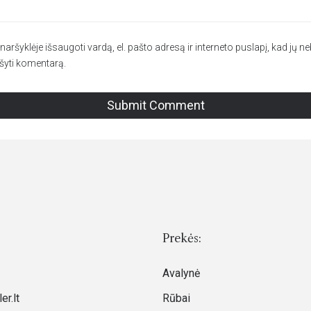
aršyklėje išsaugoti vardą, el. pašto adresą ir interneto puslapį, kad jų neb
ašyti komentarą.
Prekės:
Avalynė
er.lt
Rūbai