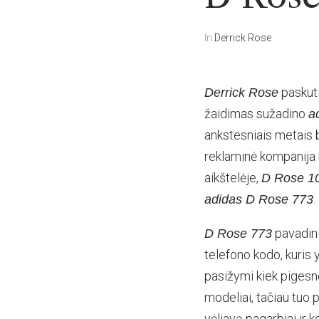
In
Derrick Rose
paskuti
Derrick Rose
žaidimas sužadino
a
ankstesniais metais 
reklaminė kompanija 
aikštelėje,
D Rose 1
.
adidas D Rose 773
pavadini
D Rose 773
telefono kodo, kuris y
pasižymi kiek pigesn
modeliai, tačiau tuo 
vėliavą pagarbiai ir k