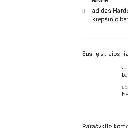
PREVIOUS
adidas Hard
krepšinio ba
Susiję straipsnia
ad
ba
ad
kr
Parašykite kom