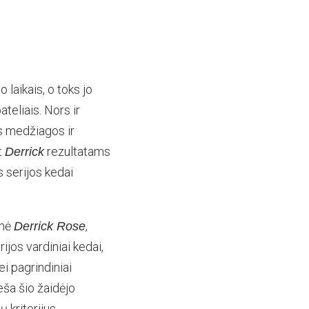
laikais, o toks jo
ateliais. Nors ir
s medžiagos ir
t
rezultatams
Derrick
s serijos kedai
imė
,
Derrick Rose
ijos vardiniai kedai,
i pagrindiniai
eša šio žaidėjo
 kriterijus.