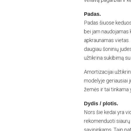
Padas.
Padas šiuose keduos
bei jam naudojamas kl
apkraunamas vietas. N
daugiau šoninių judes
užtikrina sukibimą su
Amortizacijai užtikri
modelyje geriausiai ju
žemės ir tai tinkama y
Dydis / plotis.
Nors šie kedai yra vi
rekomenduoti siaurų 
savininkams. Taip pat