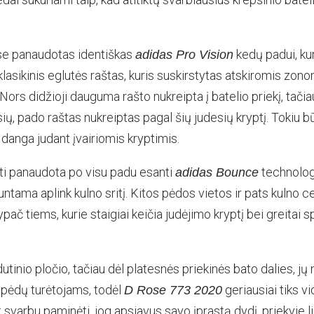
e panaudotas identiškas
kedų padui, kur
adidas Pro Vision
asikinis eglutės raštas, kuris suskirstytas atskiromis zono
ors didžioji dauguma rašto nukreipta į batelio priekį, tačia
ių, pado raštas nukreiptas pagal šių judesių kryptį. Tokiu b
 danga judant įvairiomis kryptimis.
nti panaudota po visu padu esanti
technologi
adidas Bounce
ntama aplink kulno sritį. Kitos pėdos vietos ir pats kulno ce
pač tiems, kurie staigiai keičia judėjimo kryptį bei greitai s
dutinio pločio, tačiau dėl platesnės priekinės bato dalies, jų
pėdų turėtojams, todėl
geriausiai tiks vi
D Rose 773 2020
 svarbu paminėti, jog apsiavus savo įprastą dydį, priekyje li