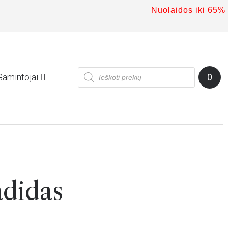
Nuolaidos iki 65%
NEMOKAMAS PRIS
Gamintojai
0
s
adidas