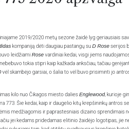
niajame 2019/2020 metų sezone žaidė lyg geriausiais savo 
kompaniją dėti daugiau pastangų su
serijos b
didas
D Rose
buvo leidžiami
vardiniai kedai, visgi jiems naudojamo
Rose
nebebuvo tokia stipri kaip kažkada anksčiau, tačiau gerėjan
vėl skambėjo garsiai, o šalia to vėl buvo prisiminti jo antro
0
mas kilo nuo Čikagos miesto dalies
, kurioje g
Englewood
ra 773. Šie kedai, kaip ir daugelio kitų krepšininkų antros ser
ėmis medžiagomis ir paprastesniais dizaino sprendimais ne
pačiu jei kedams pridedamas elitinio žaidėjo logotipas, jie n
edai sukuriami taip, kad atitiktų svarbiausius krepšinio batelių