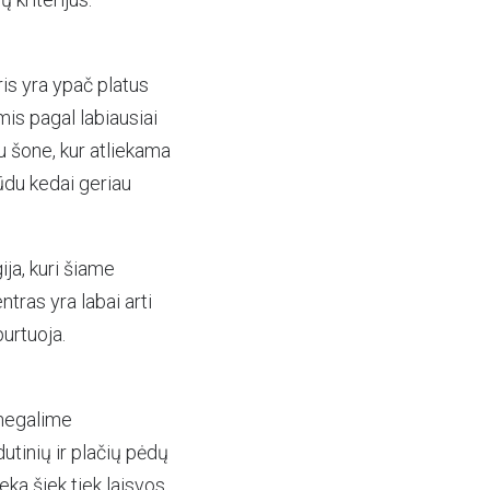
is yra ypač platus
mis pagal labiausiai
u šone, kur atliekama
ūdu kedai geriau
ja, kuri šiame
ntras yra labai arti
purtuoja.
 negalime
dutinių ir plačių pėdų
eka šiek tiek laisvos