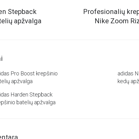
en Stepback
Profesionalių krep
telių apžvalga
Nike Zoom Riz
i
idas Pro Boost krepšinio
adidas N
telių apžvalga
kedų apž
idas Harden Stepback
epšinio batelių apžvalga
entarą