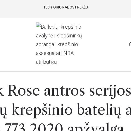
100% ORIGINALIOS PREKĖS
 Rose antros serijo
ų krepšinio batelių 
 773 2020 apžvalga