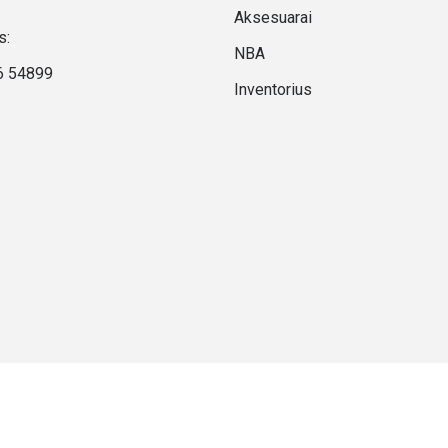
Aksesuarai
s:
NBA
6 54899
Inventorius