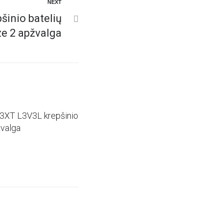
NEXT
šinio batelių
e 2 apžvalga
3XT L3V3L krepšinio
valga