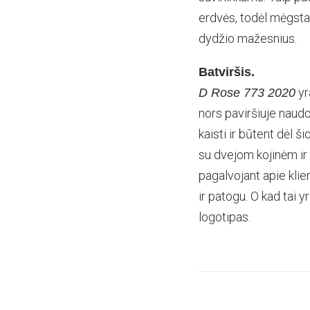
erdvės, todėl mėgsta
dydžio mažesnius.
Batviršis.
yr
D Rose 773 2020
nors paviršiuje naudo
kaisti ir būtent dėl 
su dvejom kojinėm ir 
pagalvojant apie klie
ir patogu. O kad tai y
logotipas.