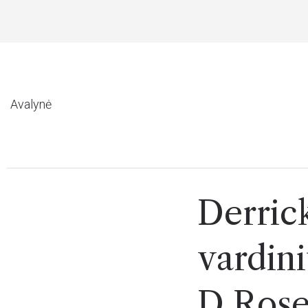
YMAS NUO 49 EUR
Avalynė
Derrick
vardini
D Rose