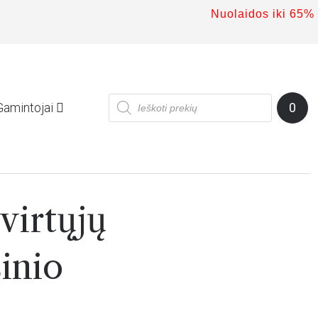
Nuolaidos iki 65%
NEMOKAMAS PRIS
Gamintojai
0
virtųjų
inio