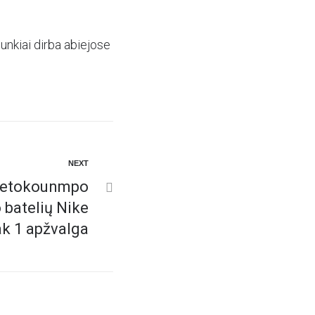
sunkiai dirba abiejose
NEXT
ntetokounmpo
 batelių Nike
k 1 apžvalga