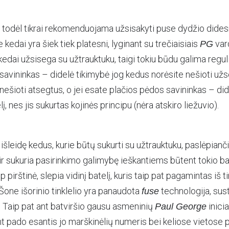
, todėl tikrai rekomenduojama užsisakyti puse dydžio didesn
e kedai yra šiek tiek platesni, lyginant su trečiaisiais
vard
PG
edai užsisega su užtrauktuku, taigi tokiu būdu galima reguliu
avininkas – didelė tikimybė jog kedus norėsite nešioti užse
e nešioti atsegtus, o jei esate plačios pėdos savininkas – di
lį, nes jis sukurtas kojinės principu (nėra atskiro liežuvio).
šleidę kedus, kurie būtų sukurti su užtrauktuku, paslėpiančiu
ir sukuria pasirinkimo galimybę ieškantiems būtent tokio bat
ip pirštinė, slepia vidinį batelį, kuris taip pat pagamintas iš ti
 Šone išorinio tinklelio yra panaudota
technologija, sust
fuse
. Taip pat ant batviršio gausu asmeninių
inicia
Paul George
ant pado esantis jo marškinėlių numeris bei keliose vietos