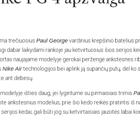
ma trečiuosius
vardinius krepšinio batelius pr
Paul George
sgi dabar laikydami rankoje jau ketvirtuosius šios serijos ke
ortas naujajame modelyje gerokai peržengė ankstesnes ribas
s
technologijos bei aplink ją supančių putų, dėl ko 
Nike Air
te ant debesų.
modelyje išties daug, jei lygintume su pirmaisiais trimis
Pa
te ankstesnius modelius, prie šio kedo reikės pratintis iš nau
serijos kedai, gali būti jog su ketvirtaisiais jausitės labai ko