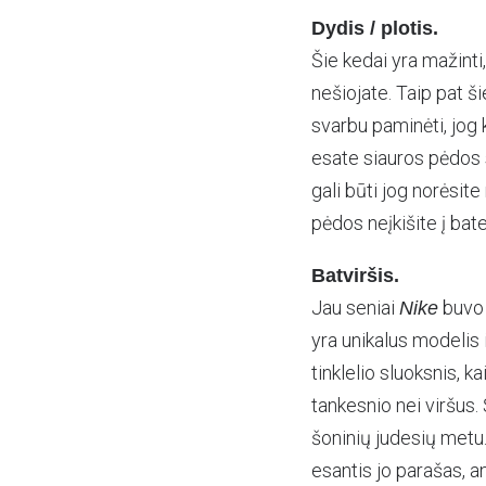
Dydis / plotis.
Šie kedai yra mažinti
nešiojate. Taip pat ši
svarbu paminėti, jog k
esate siauros pėdos s
gali būti jog norėsit
pėdos neįkišite į bate
Batviršis.
Jau seniai
buvo i
Nike
yra unikalus modelis 
tinklelio sluoksnis, ka
tankesnio nei viršus.
šoninių judesių metu
esantis jo parašas, 