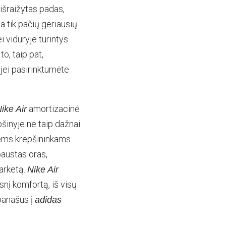
išraižytas padas,
a tik pačių geriausių
i viduryje turintys
o, taip pat,
 jei pasirinktumėte
amortizacinė
ike Air
pšinyje ne taip dažnai
iems krepšininkams.
paustas oras,
parketą.
Nike Air
esnį komfortą, iš visų
panašus į
adidas