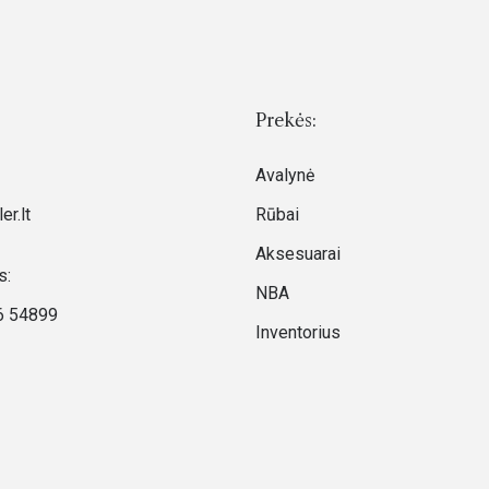
Prekės:
Avalynė
er.lt
Rūbai
Aksesuarai
s:
NBA
6 54899
Inventorius