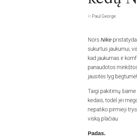
In
Paul George
Nors
pristatyda
Nike
sukurtus jaukumui, vi
kad jaukumas ir komf
panaudotos minkšto
jausitės lyg bėgtumė
Taigi pakitimų šiame 
kedais, todėl jei mėgo
nepatiko pirmieji trys 
viską plačiau:
Padas.