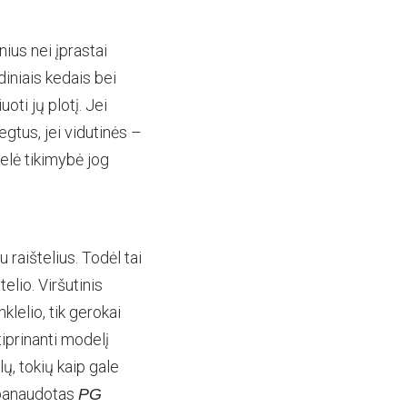
ius nei įprastai
iniais kedais bei
oti jų plotį. Jei
gtus, jei vidutinės –
delė tikimybė jog
 raištelius. Todėl tai
elio. Viršutinis
nklelio, tik gerokai
iprinanti modelį
lų, tokių kaip gale
e panaudotas
PG