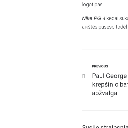
logotipas.
kedai suku
Nike PG 4
aikštės pusėse todėl n
PREVIOUS
Paul George 
krepšinio ba
apžvalga
Susiję straipsnia