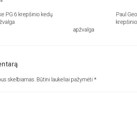
ke PG 6 krepšinio kedų
Paul Geo
žvalga
krepšini
apžvalga
entarą
bus skelbiamas.
Būtini laukeliai pažymėti
*