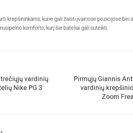
rti krepšininkams, kurie gali žaisti įvairiose pozicijose bei 
usipelno komforto, kurį šie bateliai gali suteikti.
trečiųjų vardinių
Pirmųjų Giannis A
telių Nike PG 3
vardinių krepšinio
Zoom Frea
i