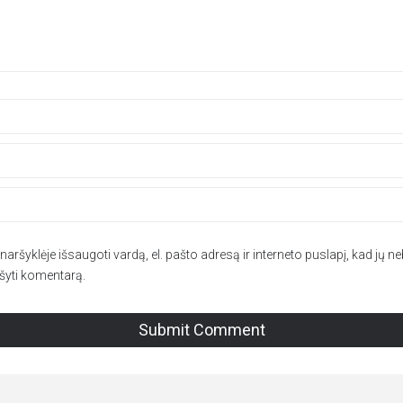
aršyklėje išsaugoti vardą, el. pašto adresą ir interneto puslapį, kad jų neb
ašyti komentarą.