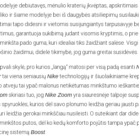
delyje debiutavęs, mėnulio kraterių įkvėptas, apskritimais 
 liko ir šiame modelyje bei iš daugybės atsiliepimų susilauki
itimai tapo didesni ir vietomis susijungiantys tarpusavyje be
imus, garantuoja sukibimą judant visomis kryptimis, o prie t
inkšta pado guma, kuri idealiai tiks žaidžiant salėse. Visgi
šinio žaidimui, didelė tikimybė, jog guma greitai susidėvės.
apvali skylė, pro kurios „langą“ matosi per visą padą esanti
N
tai viena seniausių
technologijų ir šiuolaikiniame kre
r
Nike
uo atveju tai ypač malonus netikėtumas minkštumo ieškant
skiriasi tuo, jog
yra siauresnėje talpoje sus
oom
Nike Zoom
 spyruoklės, kurios dėl savo plonumo leidžia geriau jausti 
uri leidžia gerokai minkščiau nusileisti. O suteikiant dar did
 minkštos putos, dėl ko kedų komforto pojūtis tampa ypač 
cinę sistemą
.
Boost