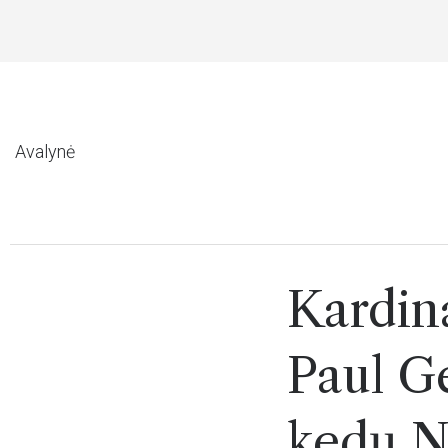
YMAS NUO 49 EUR
Avalynė
Kardina
Paul G
kedų N