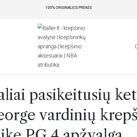
100% ORIGINALIOS PREKĖS
liai pasikeitusių ket
eorge vardinių krepš
ike PG 4 apžvalga