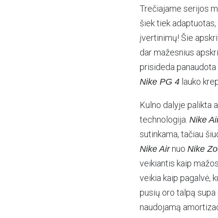
Trečiajame serijos mo
šiek tiek adaptuotas,
įvertinimų! Šie apskr
dar mažesnius apskrit
prisideda panaudota m
lauko krep
Nike PG 4
Kulno dalyje palikta 
technologija.
Nike Ai
sutinkama, tačiau ši
nuo
Nike Air
Nike Z
veikiantis kaip mažos
veikia kaip pagalvė, k
pusių oro talpą supa
naudojamą amortiza