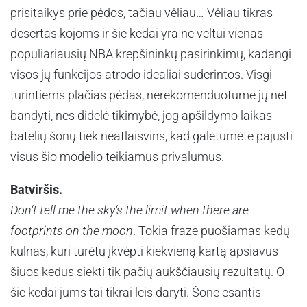
prisitaikys prie pėdos, tačiau vėliau… Vėliau tikras
desertas kojoms ir šie kedai yra ne veltui vienas
populiariausių NBA krepšininkų pasirinkimų, kadangi
visos jų funkcijos atrodo idealiai suderintos. Visgi
turintiems plačias pėdas, nerekomenduotume jų net
bandyti, nes didelė tikimybė, jog apšildymo laikas
batelių šonų tiek neatlaisvins, kad galėtumėte pajusti
visus šio modelio teikiamus privalumus.
Batviršis.
Don‘t tell me the sky‘s the limit when there are
footprints on the moon
. Tokia fraze puošiamas kedų
kulnas, kuri turėtų įkvėpti kiekvieną kartą apsiavus
šiuos kedus siekti tik pačių aukščiausių rezultatų. O
šie kedai jums tai tikrai leis daryti. Šone esantis