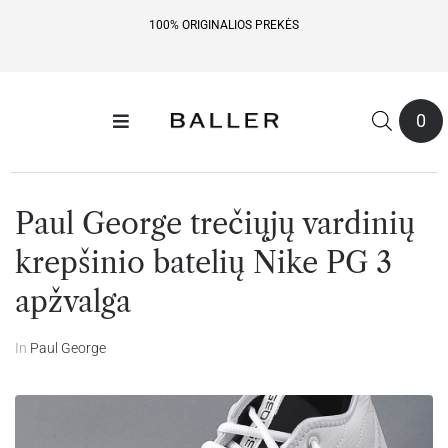
100% ORIGINALIOS PREKĖS
0
Paul George trečiųjų vardinių
krepšinio batelių Nike PG 3
apžvalga
In
Paul George