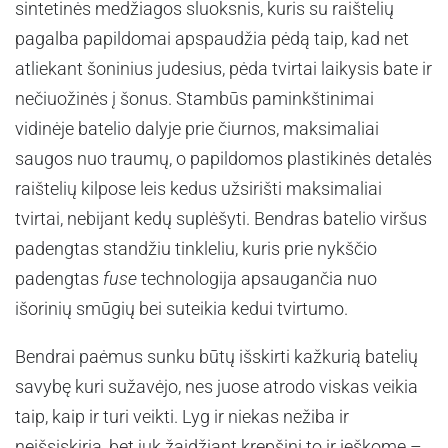
sintetinės medžiagos sluoksnis, kuris su raištelių
pagalba papildomai apspaudžia pėdą taip, kad net
atliekant šoninius judesius, pėda tvirtai laikysis bate ir
nečiuožinės į šonus. Stambūs paminkštinimai
vidinėje batelio dalyje prie čiurnos, maksimaliai
saugos nuo traumų, o papildomos plastikinės detalės
raištelių kilpose leis kedus užsirišti maksimaliai
tvirtai, nebijant kedų suplėšyti. Bendras batelio viršus
padengtas standžiu tinkleliu, kuris prie nykščio
padengtas
fuse
technologija apsaugančia nuo
išorinių smūgių bei suteikia kedui tvirtumo.
Bendrai paėmus sunku būtų išskirti kažkurią batelių
savybę kuri sužavėjo, nes juose atrodo viskas veikia
taip, kaip ir turi veikti. Lyg ir niekas nežiba ir
neišsiskiria, bet juk žaidžiant krepšinį to ir ieškome –