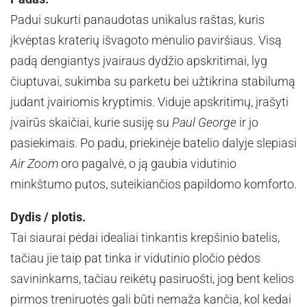
Padui sukurti panaudotas unikalus raštas, kuris
įkvėptas kraterių išvagoto mėnulio paviršiaus. Visą
padą dengiantys įvairaus dydžio apskritimai, lyg
čiuptuvai, sukimba su parketu bei užtikrina stabilumą
judant įvairiomis kryptimis. Viduje apskritimų, įrašyti
įvairūs skaičiai, kurie susiję su
Paul George
ir jo
pasiekimais. Po padu, priekinėje batelio dalyje slepiasi
Air Zoom
oro pagalvė, o ją gaubia vidutinio
minkštumo putos, suteikiančios papildomo komforto.
Dydis / plotis.
Tai siaurai pėdai idealiai tinkantis krepšinio batelis,
tačiau jie taip pat tinka ir vidutinio pločio pėdos
savininkams, tačiau reikėtų pasiruošti, jog bent kelios
pirmos treniruotės gali būti nemaža kančia, kol kedai