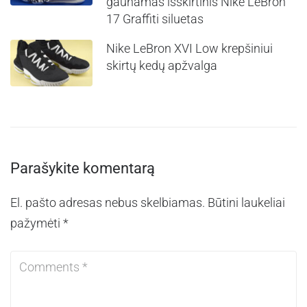
gaunamas išskirtinis Nike LeBron
17 Graffiti siluetas
Nike LeBron XVI Low krepšiniui
skirtų kedų apžvalga
Parašykite komentarą
El. pašto adresas nebus skelbiamas.
Būtini laukeliai
pažymėti
*