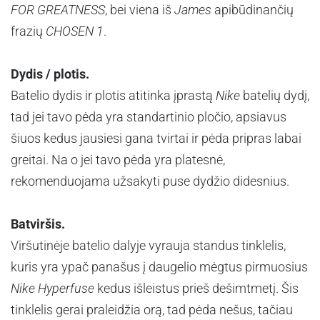
FOR GREATNESS
, bei viena iš
James
apibūdinančių
frazių
CHOSEN 1
.
Dydis / plotis.
Batelio dydis ir plotis atitinka įprastą
Nike
batelių dydį,
tad jei tavo pėda yra standartinio pločio, apsiavus
šiuos kedus jausiesi gana tvirtai ir pėda pripras labai
greitai. Na o jei tavo pėda yra platesnė,
rekomenduojama užsakyti puse dydžio didesnius.
Batviršis.
Viršutinėje batelio dalyje vyrauja standus tinklelis,
kuris yra ypač panašus į daugelio mėgtus pirmuosius
Nike Hyperfuse
kedus išleistus prieš dešimtmetį. Šis
tinklelis gerai praleidžia orą, tad pėda nešus, tačiau