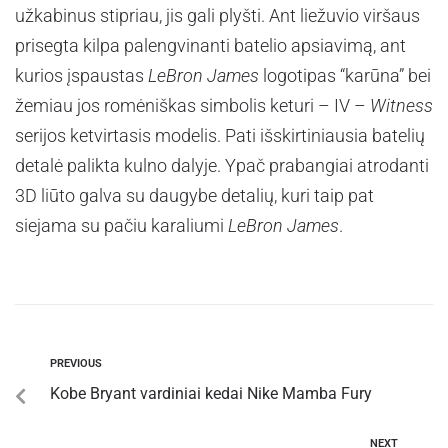
užkabinus stipriau, jis gali plyšti. Ant liežuvio viršaus
prisegta kilpa palengvinanti batelio apsiavimą, ant
kurios įspaustas
LeBron James
logotipas “karūna” bei
žemiau jos romėniškas simbolis keturi – IV –
Witness
serijos ketvirtasis modelis. Pati išskirtiniausia batelių
detalė palikta kulno dalyje. Ypač prabangiai atrodanti
3D liūto galva su daugybe detalių, kuri taip pat
siejama su pačiu karaliumi
LeBron James
.
PREVIOUS
Kobe Bryant vardiniai kedai Nike Mamba Fury
NEXT