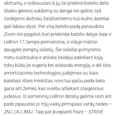
skirtumų, o ryškiausias iš jų, tai priekinė batelio dalis
išlaiko geresnį sukibimą su danga nei galinė, tad
žaidėjams dažniau žaidžiantiems nuo kulno, bateliai
gali labiau slysti. Per visą batelio padą panaudota
Zoom
oro pagalvė, kuri priekinėje batelio dalyje, kaip ir
LeBron 17
, tampa permatoma, o viduje matosi
daugybė įtemptų siūlelių. Šie siūleliai primynimo
metu susitraukia ir atšoka žaidėjui pakeliant koją,
tokiu būdu jie sugeria bei atiduoda energiją, o dėl šios
amortizacinės technologijos judėjimas su šiais
bateliais išties minkštas, nors tuo pačiu pėda lieka
gana arti žemės, kas svarbu atliekant staigesnius
judesius. Iš asmeninių
LeBron
detalių galima rasti ant
pado įspaustas jo trijų vaikų pirmąsias vardų raides –
ZNJ
,
LRJ
,
BMJ
. Taip pat įkvepianti frazė –
STRIVE