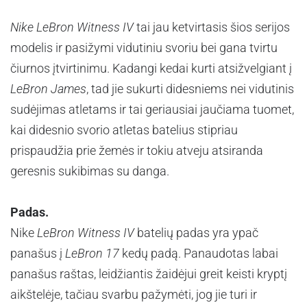
Nike LeBron Witness IV
tai jau ketvirtasis šios serijos
modelis ir pasižymi vidutiniu svoriu bei gana tvirtu
čiurnos įtvirtinimu. Kadangi kedai kurti atsižvelgiant į
LeBron James
, tad jie sukurti didesniems nei vidutinis
sudėjimas atletams ir tai geriausiai jaučiama tuomet,
kai didesnio svorio atletas batelius stipriau
prispaudžia prie žemės ir tokiu atveju atsiranda
geresnis sukibimas su danga.
Padas.
Nike
LeBron Witness IV
batelių padas yra ypač
panašus į
LeBron 17
kedų padą. Panaudotas labai
panašus raštas, leidžiantis žaidėjui greit keisti kryptį
aikštelėje, tačiau svarbu pažymėti, jog jie turi ir