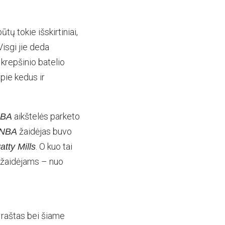
tų tokie išskirtiniai,
 Visgi jie deda
s krepšinio batelio
pie kedus ir
aikštelės parketo
BA
žaidėjas buvo
NBA
. O kuo tai
atty Mills
ų žaidėjams – nuo
 raštas bei šiame