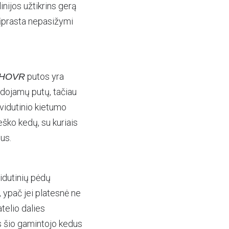
inijos užtikrins gerą
p įprasta nepasižymi
putos yra
HOVR
udojamų putų, tačiau
 vidutinio kietumo
eško kedų, su kuriais
ius.
vidutinių pėdų
, ypač jei platesnė ne
telio dalies
s šio gamintojo kedus