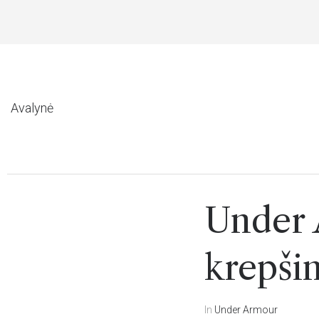
YMAS NUO 49 EUR
Avalynė
Under
krepšin
In
Under Armour