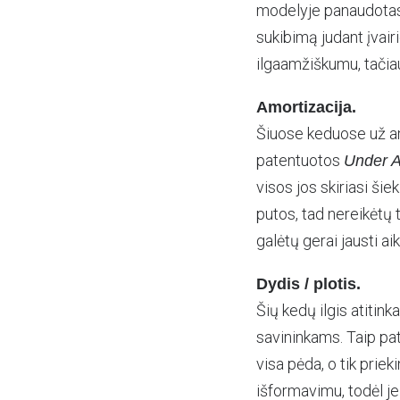
modelyje panaudotas un
sukibimą judant įvair
ilgaamžiškumu, tačia
Amortizacija.
Šiuose keduose už am
patentuotos
Under 
visos jos skiriasi ši
putos, tad nereikėtų 
galėtų gerai jausti ai
Dydis / plotis.
Šių kedų ilgis atitink
savininkams. Taip pat
visa pėda, o tik prieki
išformavimu, todėl j