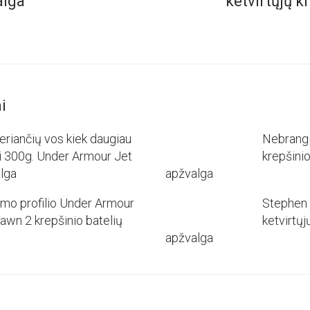
alga
ketvirtųjų k
i
eriančių vos kiek daugiau
Nebrang
i 300g. Under Armour Jet
krepšini
lga
apžvalga
mo profilio Under Armour
Stephen 
awn 2 krepšinio batelių
ketvirtųj
apžvalga