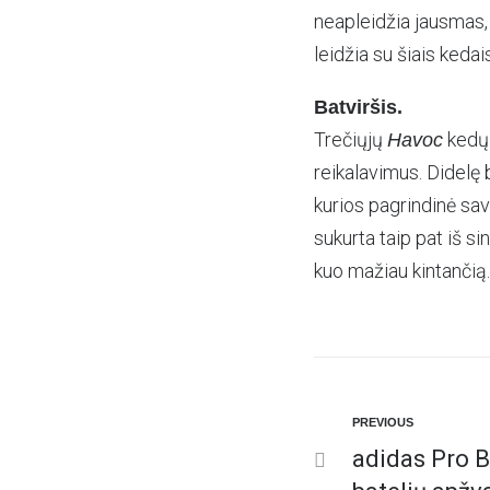
neapleidžia jausmas, 
leidžia su šiais keda
Batviršis.
Trečiųjų
kedų 
Havoc
reikalavimus. Didelę b
kurios pagrindinė sav
sukurta taip pat iš s
kuo mažiau kintančią. 
PREVIOUS
adidas Pro B