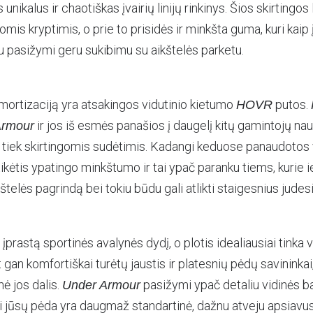
ikalus ir chaotiškas įvairių linijų rinkinys. Šios skirtingos l
iomis kryptimis, o prie to prisidės ir minkšta guma, kuri kai
u pasižymi geru sukibimu su aikštelės parketu.
ortizaciją yra atsakingos vidutinio kietumo
putos.
HOVR
ir jos iš esmės panašios į daugelį kitų gamintojų na
Armour
ek tiek skirtingomis sudėtimis. Kadangi keduose panaudotos
tikėtis ypatingo minkštumo ir tai ypač paranku tiems, kurie i
kštelės pagrindą bei tokiu būdu gali atlikti staigesnius judes
a įprastą sportinės avalynės dydį, o plotis idealiausiai tinka 
 gan komfortiškai turėtų jaustis ir platesnių pėdų savininkai
nė jos dalis.
pasižymi ypač detaliu vidinės ba
Under Armour
ei jūsų pėda yra daugmaž standartinė, dažnu atveju apsiavu