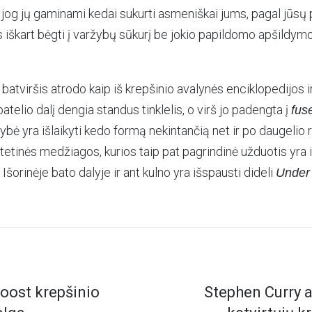
jog jų gaminami kedai sukurti asmeniškai jums, pagal jūsų pė
is iškart bėgti į varžybų sūkurį be jokio papildomo apšildymo
batviršis atrodo kaip iš krepšinio avalynės enciklopedijos ir
atelio dalį dengia standus tinklelis, o virš jo padengta į
fus
ybė yra išlaikyti kedo formą nekintančią net ir po daugelio 
intetinės medžiagos, kurios taip pat pagrindinė užduotis yra i
Išorinėje bato dalyje ir ant kulno yra išspausti dideli
Under
oost krepšinio
Stephen Curry a