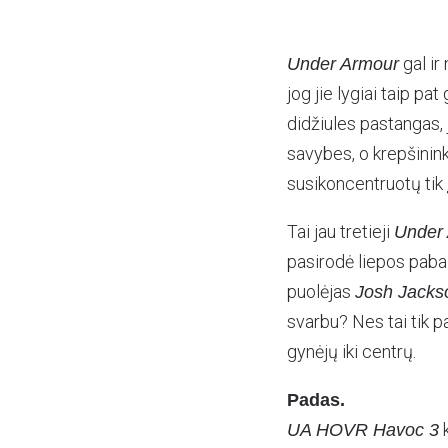
gal ir
Under Armour
jog jie lygiai taip pat
didžiules pastangas, jo
savybes, o krepšinink
susikoncentruotų tik 
Tai jau tretieji
Under
pasirodė liepos paba
puolėjas
Josh Jacks
svarbu? Nes tai tik p
gynėjų iki centrų.
Padas.
k
UA HOVR Havoc 3