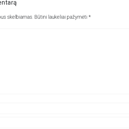
entarą
bus skelbiamas.
Būtini laukeliai pažymėti
*