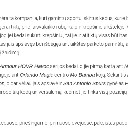
 nėra ta kompanija, kuri gamintų sportui skirtus kedus, kurie bū
 gerai tiktų prie laisvalaikio rūbų, kaip ir krepšinio aikštelėje.
g jei kedai sukurti krepšiniui, tai jie ir atitiktų visas būtina
as jais apsiavęs bei išbėgęs ant aikštės parketo pamirštų a
į žaidimą.
serijos kedai, o jie pirmą kartą ant
 Armour HOVR Havoc
N
igoje ant
centro
kojų. Sekantis
Orlando Magic
Mo Bamba
, o dar vėliau jais apsiavė ir
gynėjas
on
San Antonio Spurs
P
arodo šių kedų universalumą, kuomet jie tinka visų pozicij
eduose, priešingai nei pirmuose dvejuose, pakeistas pado