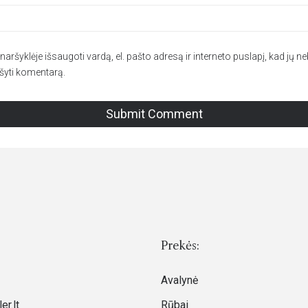
aršyklėje išsaugoti vardą, el. pašto adresą ir interneto puslapį, kad jų neb
ašyti komentarą.
Prekės:
Avalynė
er.lt
Rūbai