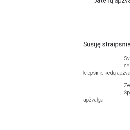
batelių apžv
Susiję straipsnia
Sv
ne
krepšinio kedų apžva
Že
Sp
apžvalga