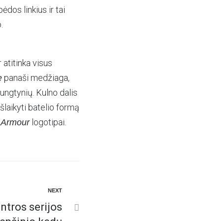
dos linkius ir tai
.
 atitinka visus
panaši medžiaga,
e
rungtynių. Kulno dalis
šlaikyti batelio formą
logotipai.
 Armour
NEXT
ntros serijos