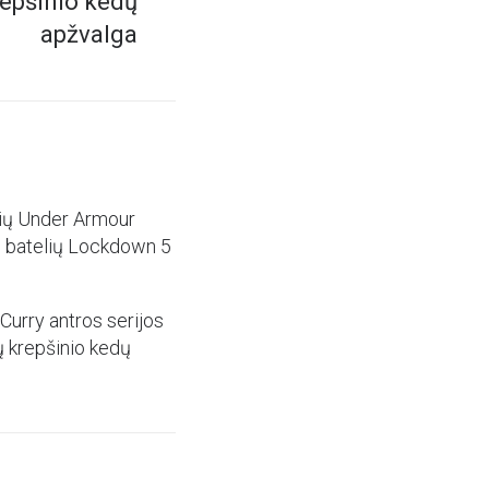
repšinio kedų
apžvalga
ių Under Armour
o batelių Lockdown 5
Curry antros serijos
ų krepšinio kedų